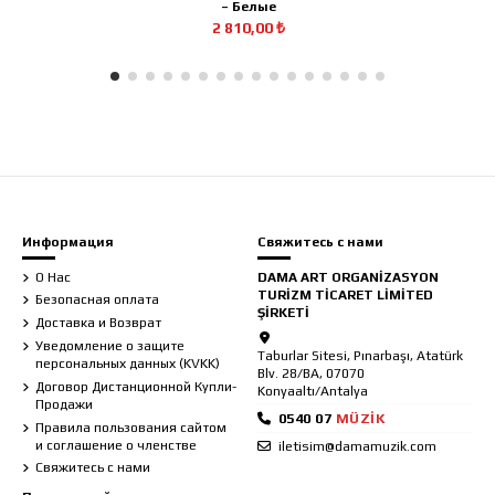
– Белые
2 810,00 ₺
Информация
Свяжитесь с нами
О Нас
DAMA ART ORGANİZASYON
TURİZM TİCARET LİMİTED
Безопасная оплата
ŞİRKETİ
Доставка и Возврат
Уведомление о защите
Taburlar Sitesi, Pınarbaşı, Atatürk
персональных данных (KVKK)
Blv. 28/BA, 07070
Договор Дистанционной Купли-
Konyaaltı/Antalya
Продажи
Правила пользования сайтом
и соглашение о членстве
iletisim@damamuzik.com
Свяжитесь с нами