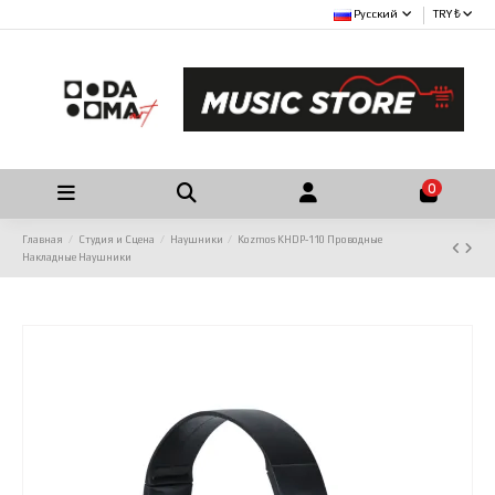
Русский
TRY ₺
0
Главная
Студия и Сцена
Наушники
Kozmos KHDP-110 Проводные
Накладные Наушники