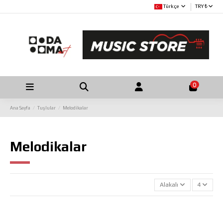
Türkçe
TRY ₺
0
Ana Sayfa
Tuşlular
Melodikalar
Melodikalar
Alakalı
4