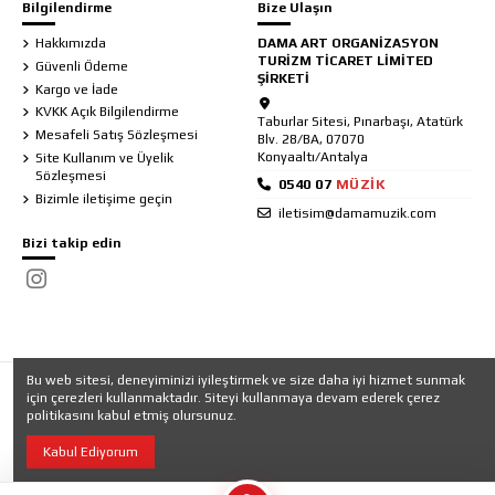
Bilgilendirme
Bize Ulaşın
Hakkımızda
DAMA ART ORGANİZASYON
TURİZM TİCARET LİMİTED
Güvenli Ödeme
ŞİRKETİ
Kargo ve İade
KVKK Açık Bilgilendirme
Taburlar Sitesi, Pınarbaşı, Atatürk
Mesafeli Satış Sözleşmesi
Blv. 28/BA, 07070
Konyaaltı/Antalya
Site Kullanım ve Üyelik
Sözleşmesi
Bizimle iletişime geçin
iletisim@damamuzik.com
Bizi takip edin
Bu web sitesi, deneyiminizi iyileştirmek ve size daha iyi hizmet sunmak
için çerezleri kullanmaktadır. Siteyi kullanmaya devam ederek çerez
politikasını kabul etmiş olursunuz.
Kabul Ediyorum
Dama Müzik 2025 © Tüm hakları saklıdır.