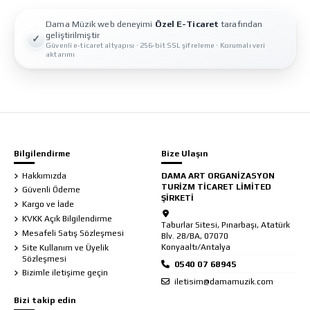
Dama Müzik web deneyimi
Özel E-Ticaret
tarafından
geliştirilmiştir
✓
Güvenli e-ticaret altyapısı · 256-bit SSL şifreleme · Korumalı veri
aktarımı
Bilgilendirme
Bize Ulaşın
Hakkımızda
DAMA ART ORGANİZASYON
TURİZM TİCARET LİMİTED
Güvenli Ödeme
ŞİRKETİ
Kargo ve İade
KVKK Açık Bilgilendirme
Taburlar Sitesi, Pınarbaşı, Atatürk
Mesafeli Satış Sözleşmesi
Blv. 28/BA, 07070
Konyaaltı/Antalya
Site Kullanım ve Üyelik
Sözleşmesi
Bizimle iletişime geçin
iletisim@damamuzik.com
Bizi takip edin