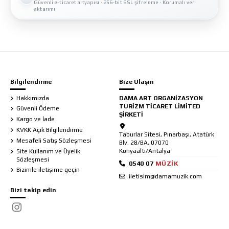
Güvenli e-ticaret altyapısı · 256-bit SSL şifreleme · Korumalı veri
aktarımı
Bilgilendirme
Bize Ulaşın
Hakkımızda
DAMA ART ORGANİZASYON
TURİZM TİCARET LİMİTED
Güvenli Ödeme
ŞİRKETİ
Kargo ve İade
KVKK Açık Bilgilendirme
Taburlar Sitesi, Pınarbaşı, Atatürk
Mesafeli Satış Sözleşmesi
Blv. 28/BA, 07070
Konyaaltı/Antalya
Site Kullanım ve Üyelik
Sözleşmesi
Bizimle iletişime geçin
iletisim@damamuzik.com
Bizi takip edin