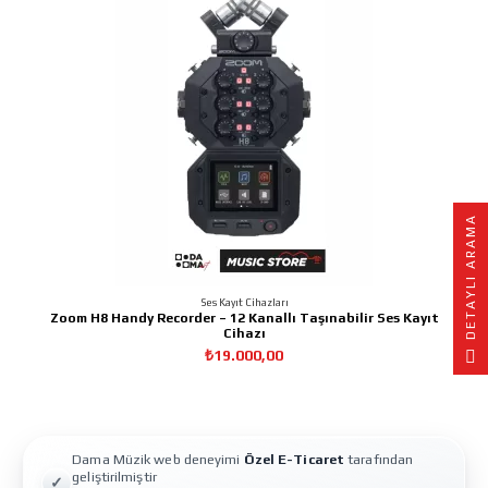
A
Ses Kayıt Cihazları
Zoom H8 Handy Recorder – 12 Kanallı Taşınabilir Ses Kayıt
Cihazı
D
E
T
A
Y
L
I
A
R
A
M
₺19.000,00
Dama Müzik web deneyimi
Özel E-Ticaret
tarafından
geliştirilmiştir
✓