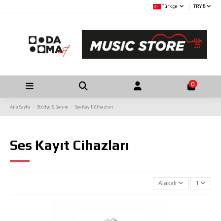
Türkçe
TRY ₺
0
Ana Sayfa
Stüdyo & Sahne
Ses Kayıt Cihazları
Ses Kayıt Cihazları
Alakalı
1